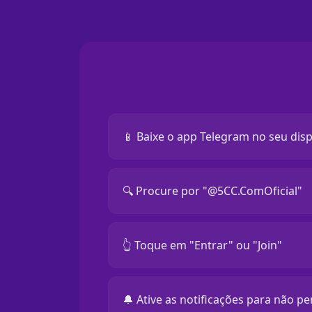
📱 Baixe o app Telegram no seu disp
🔍 Procure por "@5CC.ComOficial"
👆 Toque em "Entrar" ou "Join"
🔔 Ative as notificações para não p