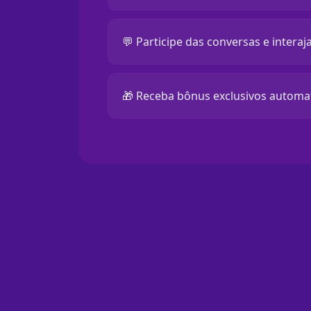
💬 Participe das conversas e interaj
🎁 Receba bônus exclusivos autom