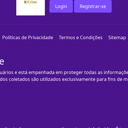
Login
Registrar-se
Políticas de Privacidade
Termos e Condições
Sitemap
de
usuários e está empenhada em proteger todas as informaçõe
os coletados são utilizados exclusivamente para fins de m