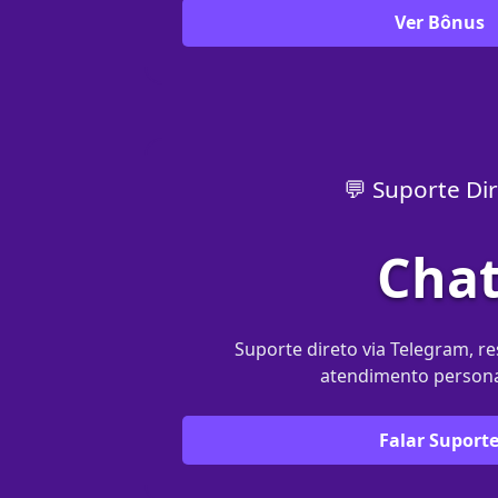
Ver Bônus
💬 Suporte Di
Cha
Suporte direto via Telegram, r
atendimento persona
Falar Suport