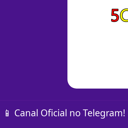
📱 Canal Oficial no Telegram!