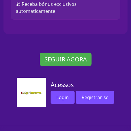
🎁 Receba bônus exclusivos
automaticamente
SEGUIR AGORA
Acessos
Login
Registrar-se