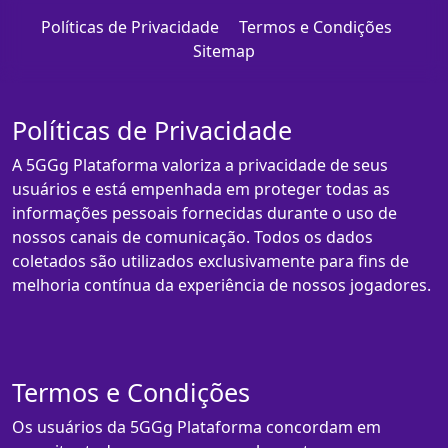
Políticas de Privacidade
Termos e Condições
Sitemap
Políticas de Privacidade
A 5GGg Plataforma valoriza a privacidade de seus
usuários e está empenhada em proteger todas as
informações pessoais fornecidas durante o uso de
nossos canais de comunicação. Todos os dados
coletados são utilizados exclusivamente para fins de
melhoria contínua da experiência de nossos jogadores.
Termos e Condições
Os usuários da 5GGg Plataforma concordam em