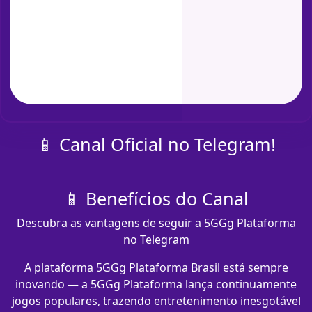
📱 Canal Oficial no Telegram!
📱 Benefícios do Canal
Descubra as vantagens de seguir a 5GGg Plataforma
no Telegram
A plataforma 5GGg Plataforma Brasil está sempre
inovando — a 5GGg Plataforma lança continuamente
jogos populares, trazendo entretenimento inesgotável