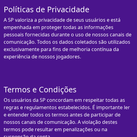
Políticas de Privacidade
A 5P valoriza a privacidade de seus usuários e está
empenhada em proteger todas as informações
pessoais fornecidas durante o uso de nossos canais de
comunicação. Todos os dados coletados são utilizados
exclusivamente para fins de melhoria contínua da
experiência de nossos jogadores.
Termos e Condições
Os usuários da 5P concordam em respeitar todas as
regras e regulamentos estabelecidos. É importante ler
e entender todos os termos antes de participar de
nossos canais de comunicação. A violação destes
termos pode resultar em penalizações ou na
suspensão da conta.