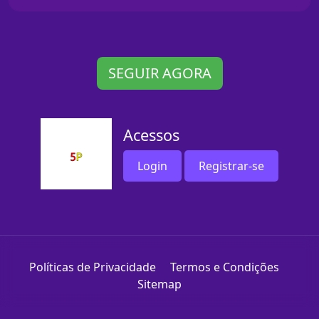
SEGUIR AGORA
Acessos
Login
Registrar-se
Políticas de Privacidade
Termos e Condições
Sitemap