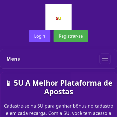
Login
Registrar-se
Menu
📱 5U A Melhor Plataforma de
Apostas
Cadastre-se na 5U para ganhar bônus no cadastro
e em cada recarga. Com a 5U, você tem acesso a