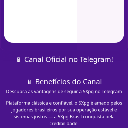
📱 Canal Oficial no Telegram!
📱 Benefícios do Canal
Descubra as vantagens de seguir a 5Xpg no Telegram
Plataforma clássica e confiável, o 5Xpg é amado pelos
jogadores brasileiros por sua operação estável e
sistemas justos — a 5Xpg Brasil conquista pela
credibilidade.