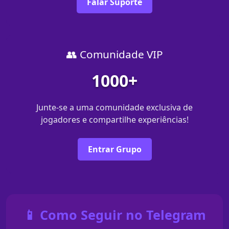
Falar Suporte
👥 Comunidade VIP
1000+
Junte-se a uma comunidade exclusiva de
jogadores e compartilhe experiências!
Entrar Grupo
📱 Como Seguir no Telegram