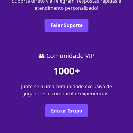
Suporte direto via Telegram, respostas rápidas e
atendimento personalizado!
Falar Suporte
👥 Comunidade VIP
1000+
Junte-se a uma comunidade exclusiva de
jogadores e compartilhe experiências!
Entrar Grupo