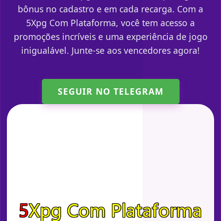
bônus no cadastro e em cada recarga. Com a
5Xpg Com Plataforma, você tem acesso a
promoções incríveis e uma experiência de jogo
inigualável. Junte-se aos vencedores agora!
SEGUIR NO TELEGRAM