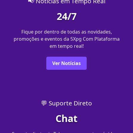
📢 Notícias em Tempo Real
24/7
Fique por dentro de todas as novidades,
promoções e eventos da 5Xpg Com Plataforma
em tempo real!
Ver Notícias
💬 Suporte Direto
Chat