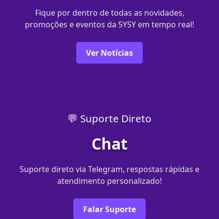
Fique por dentro de todas as novidades,
promoções e eventos da 5Y5Y em tempo real!
Ver Notícias
💬 Suporte Direto
Chat
Suporte direto via Telegram, respostas rápidas e
atendimento personalizado!
Falar Suporte