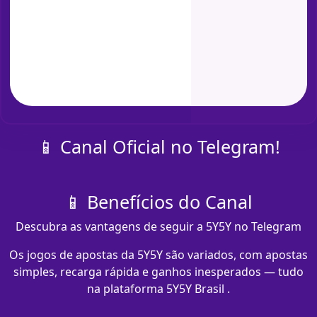
📱 Canal Oficial no Telegram!
📱 Benefícios do Canal
Descubra as vantagens de seguir a 5Y5Y no Telegram
Os jogos de apostas da 5Y5Y são variados, com apostas
simples, recarga rápida e ganhos inesperados — tudo
na plataforma 5Y5Y Brasil .