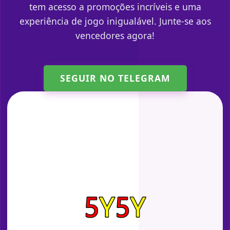
tem acesso a promoções incríveis e uma
experiência de jogo inigualável. Junte-se aos
vencedores agora!
SEGUIR NO TELEGRAM