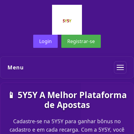
Login
Registrar-se
Menu
📱 5Y5Y A Melhor Plataforma
de Apostas
Cadastre-se na 5Y5Y para ganhar bônus no
cadastro e em cada recarga. Com a 5Y5Y, você