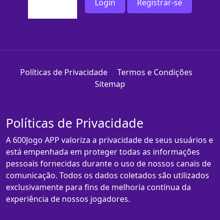
Login
Registrar-se
Políticas de Privacidade
Termos e Condições
Sitemap
Políticas de Privacidade
A 600Jogo APP valoriza a privacidade de seus usuários e
está empenhada em proteger todas as informações
pessoais fornecidas durante o uso de nossos canais de
comunicação. Todos os dados coletados são utilizados
exclusivamente para fins de melhoria contínua da
experiência de nossos jogadores.