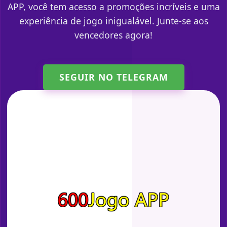
APP, você tem acesso a promoções incríveis e uma
experiência de jogo inigualável. Junte-se aos
vencedores agora!
SEGUIR NO TELEGRAM