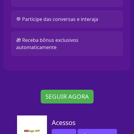
💬 Participe das conversas e interaja
🎁 Receba bônus exclusivos
automaticamente
SEGUIR AGORA
Acessos