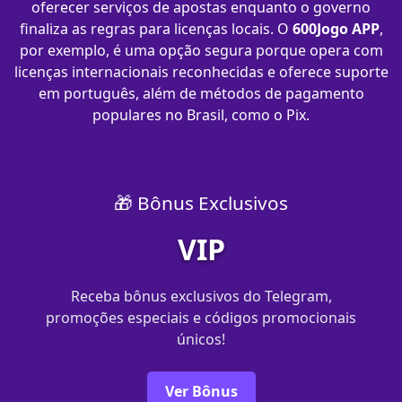
oferecer serviços de apostas enquanto o governo
finaliza as regras para licenças locais. O
600Jogo APP
,
por exemplo, é uma opção segura porque opera com
licenças internacionais reconhecidas e oferece suporte
em português, além de métodos de pagamento
populares no Brasil, como o Pix.
🎁 Bônus Exclusivos
VIP
Receba bônus exclusivos do Telegram,
promoções especiais e códigos promocionais
únicos!
Ver Bônus