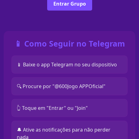
Entrar Grupo
📱 Como Seguir no Telegram
📱 Baixe o app Telegram no seu dispositivo
🔍 Procure por "@600Jogo APPOficial"
👆 Toque em "Entrar" ou "Join"
🔔 Ative as notificações para não perder
nada