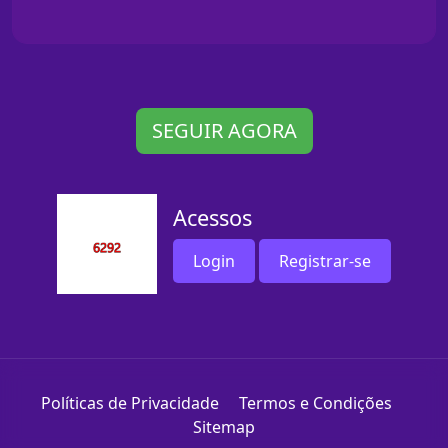
SEGUIR AGORA
Acessos
Login
Registrar-se
Políticas de Privacidade
Termos e Condições
Sitemap