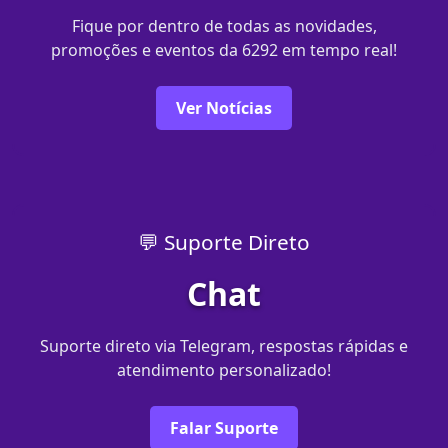
Fique por dentro de todas as novidades,
promoções e eventos da 6292 em tempo real!
Ver Notícias
💬 Suporte Direto
Chat
Suporte direto via Telegram, respostas rápidas e
atendimento personalizado!
Falar Suporte