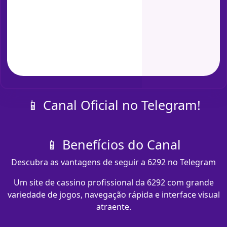
📱 Canal Oficial no Telegram!
📱 Benefícios do Canal
Descubra as vantagens de seguir a 6292 no Telegram
Um site de cassino profissional da 6292 com grande
variedade de jogos, navegação rápida e interface visual
atraente.