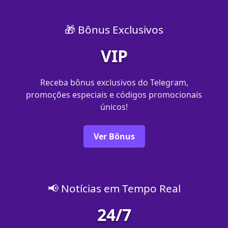
🎁 Bônus Exclusivos
VIP
Receba bônus exclusivos do Telegram,
promoções especiais e códigos promocionais
únicos!
Ver Bônus
📢 Notícias em Tempo Real
24/7