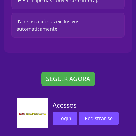
💬 Participe das conversas e interaja
🎁 Receba bônus exclusivos
automaticamente
SEGUIR AGORA
Acessos
Login
Registrar-se