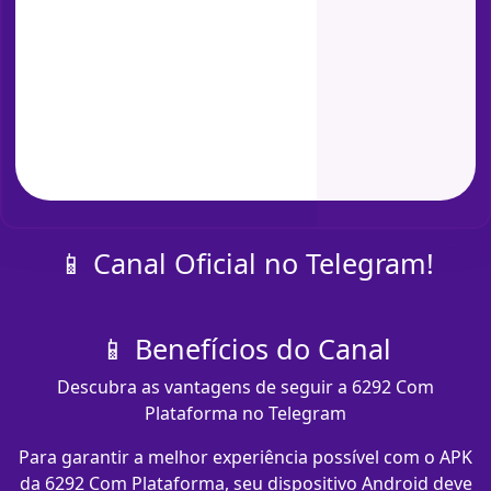
📱 Canal Oficial no Telegram!
📱 Benefícios do Canal
Descubra as vantagens de seguir a 6292 Com
Plataforma no Telegram
Para garantir a melhor experiência possível com o APK
da 6292 Com Plataforma, seu dispositivo Android deve