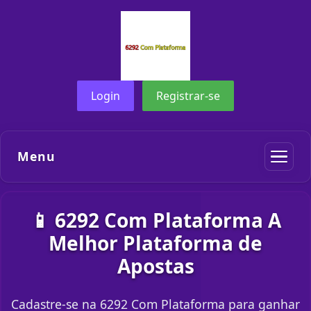
Login
Registrar-se
Menu
📱 6292 Com Plataforma A
Melhor Plataforma de
Apostas
Cadastre-se na 6292 Com Plataforma para ganhar