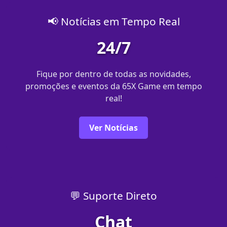
📢 Notícias em Tempo Real
24/7
Fique por dentro de todas as novidades,
promoções e eventos da 65X Game em tempo
real!
Ver Notícias
💬 Suporte Direto
Chat