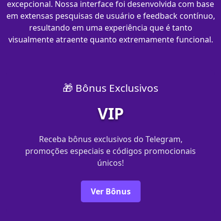
excepcional. Nossa interface foi desenvolvida com base
em extensas pesquisas de usuário e feedback contínuo,
resultando em uma experiência que é tanto
visualmente atraente quanto extremamente funcional.
🎁 Bônus Exclusivos
VIP
Receba bônus exclusivos do Telegram,
promoções especiais e códigos promocionais
únicos!
Ver Bônus