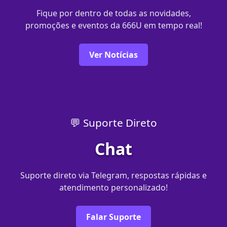
Fique por dentro de todas as novidades,
promoções e eventos da 666U em tempo real!
Ver Notícias
💬 Suporte Direto
Chat
Suporte direto via Telegram, respostas rápidas e
atendimento personalizado!
Falar Suporte