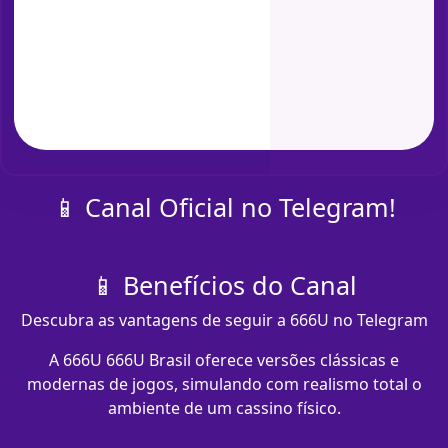
📱 Canal Oficial no Telegram!
📱 Benefícios do Canal
Descubra as vantagens de seguir a 666U no Telegram
A 666U 666U Brasil oferece versões clássicas e
modernas de jogos, simulando com realismo total o
ambiente de um cassino físico.