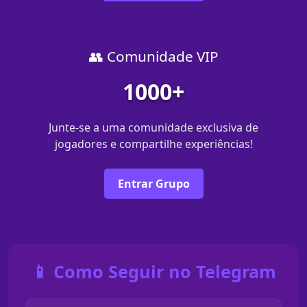
👥 Comunidade VIP
1000+
Junte-se a uma comunidade exclusiva de
jogadores e compartilhe experiências!
Entrar Grupo
📱 Como Seguir no Telegram