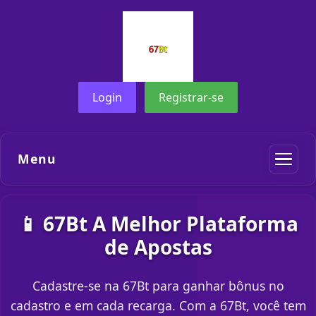
Login
Registrar-se
Menu
📱 67Bt A Melhor Plataforma
de Apostas
Cadastre-se na 67Bt para ganhar bônus no
cadastro e em cada recarga. Com a 67Bt, você tem