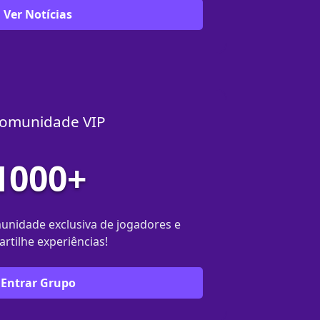
Ver Notícias
Comunidade VIP
1000+
unidade exclusiva de jogadores e
rtilhe experiências!
Entrar Grupo