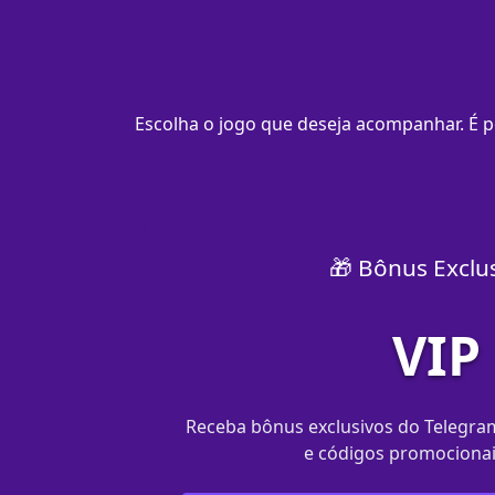
Escolha o jogo que deseja acompanhar. É po
🎁 Bônus Exclu
VIP
Receba bônus exclusivos do Telegra
e códigos promocionai