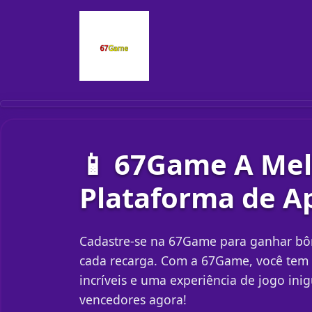
📱 67Game A Me
Plataforma de A
Cadastre-se na 67Game para ganhar bô
cada recarga. Com a 67Game, você tem
incríveis e uma experiência de jogo inig
vencedores agora!