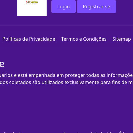
Login
Registrar-se
Políticas de Privacidade
Termos e Condições
Sitemap
de
suários e está empenhada em proteger todas as informaçõe
os coletados são utilizados exclusivamente para fins de m