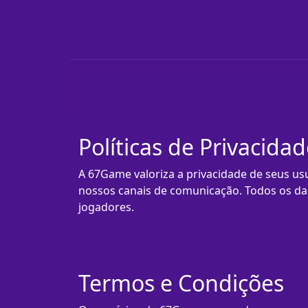
Políticas de Privacida
A 67Game valoriza a privacidade de seus u
nossos canais de comunicação. Todos os dad
jogadores.
Termos e Condições