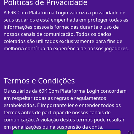
Políticas de Privacidade
A 69K Com Plataforma Login valoriza a privacidade de
seus usuários e está empenhada em proteger todas as
informações pessoais fornecidas durante o uso de
nossos canais de comunicação. Todos os dados
coletados são utilizados exclusivamente para fins de
melhoria contínua da experiência de nossos jogadores.
Termos e Condições
Os usuários da 69K Com Plataforma Login concordam
em respeitar todas as regras e regulamentos
estabelecidos. É importante ler e entender todos os
termos antes de participar de nossos canais de
comunicação. A violação destes termos pode resultar
em penalizações ou na suspensão da conta.
X