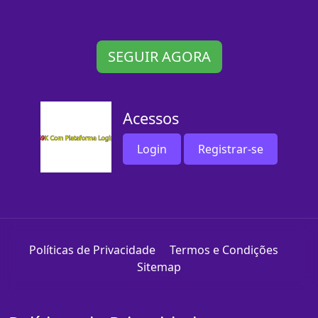
SEGUIR AGORA
Acessos
Login
Registrar-se
Políticas de Privacidade
Termos e Condições
Sitemap