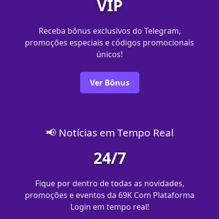
VIP
Receba bônus exclusivos do Telegram,
promoções especiais e códigos promocionais
únicos!
Ver Bônus
📢 Notícias em Tempo Real
24/7
Fique por dentro de todas as novidades,
promoções e eventos da 69K Com Plataforma
Login em tempo real!