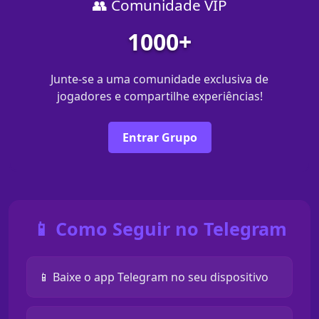
👥 Comunidade VIP
1000+
Junte-se a uma comunidade exclusiva de
jogadores e compartilhe experiências!
Entrar Grupo
📱 Como Seguir no Telegram
📱 Baixe o app Telegram no seu dispositivo