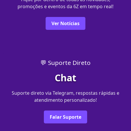
promoções e eventos da 6Z em tempo real!
Ver Notícias
💬 Suporte Direto
Chat
Suporte direto via Telegram, respostas rápidas e
atendimento personalizado!
Falar Suporte