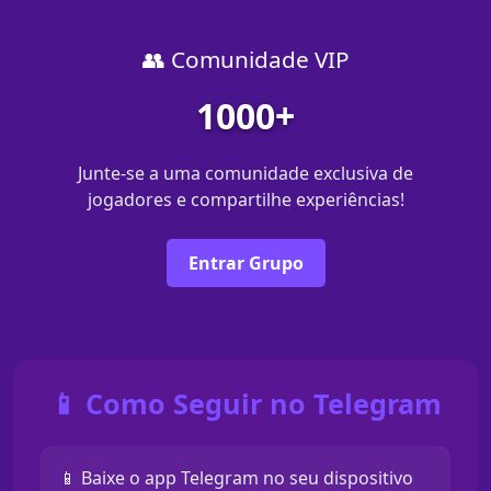
👥 Comunidade VIP
1000+
Junte-se a uma comunidade exclusiva de
jogadores e compartilhe experiências!
Entrar Grupo
📱 Como Seguir no Telegram
📱 Baixe o app Telegram no seu dispositivo