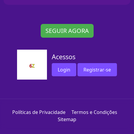
SEGUIR AGORA
Acessos
Login
Registrar-se
Políticas de Privacidade
Termos e Condições
Sitemap