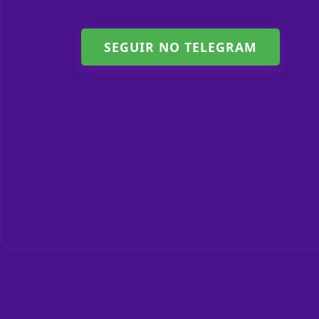
SEGUIR NO TELEGRAM