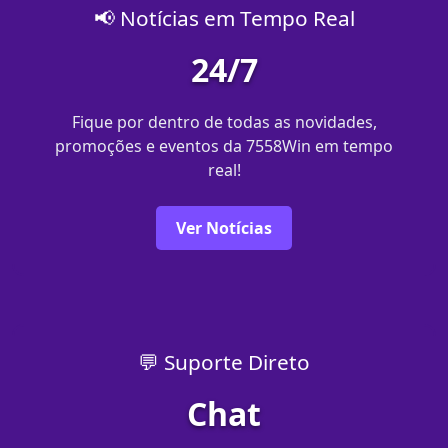
📢 Notícias em Tempo Real
24/7
Fique por dentro de todas as novidades,
promoções e eventos da 7558Win em tempo
real!
Ver Notícias
💬 Suporte Direto
Chat