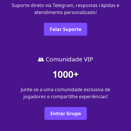
Suporte direto via Telegram, respostas rápidas e
atendimento personalizado!
Falar Suporte
👥 Comunidade VIP
1000+
Junte-se a uma comunidade exclusiva de
jogadores e compartilhe experiências!
Entrar Grupo