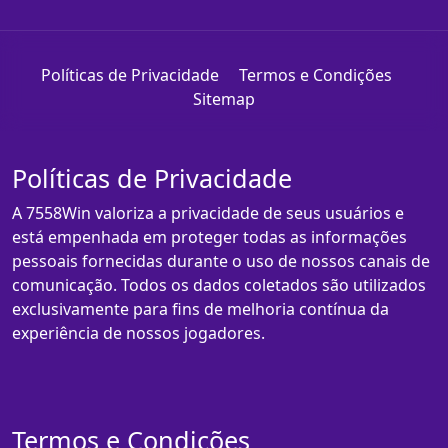
Políticas de Privacidade
Termos e Condições
Sitemap
Políticas de Privacidade
A 7558Win valoriza a privacidade de seus usuários e
está empenhada em proteger todas as informações
pessoais fornecidas durante o uso de nossos canais de
comunicação. Todos os dados coletados são utilizados
exclusivamente para fins de melhoria contínua da
experiência de nossos jogadores.
Termos e Condições