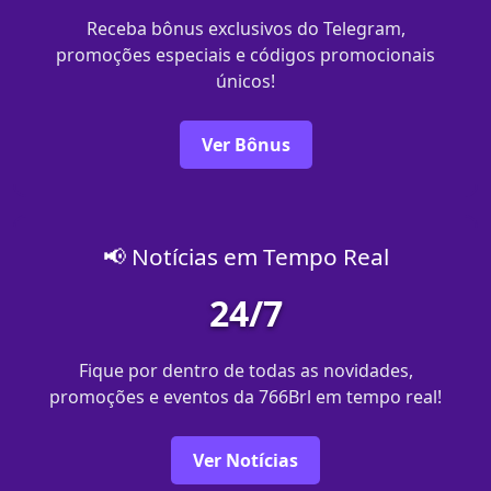
Receba bônus exclusivos do Telegram,
promoções especiais e códigos promocionais
únicos!
Ver Bônus
📢 Notícias em Tempo Real
24/7
Fique por dentro de todas as novidades,
promoções e eventos da 766Brl em tempo real!
Ver Notícias