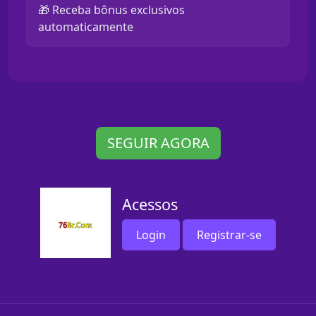
🎁 Receba bônus exclusivos
automaticamente
SEGUIR AGORA
Acessos
Login
Registrar-se