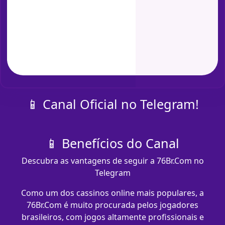
📱 Canal Oficial no Telegram!
📱 Benefícios do Canal
Descubra as vantagens de seguir a 76Br.Com no
Telegram
Como um dos cassinos online mais populares, a
76Br.Com é muito procurada pelos jogadores
brasileiros, com jogos altamente profissionais e