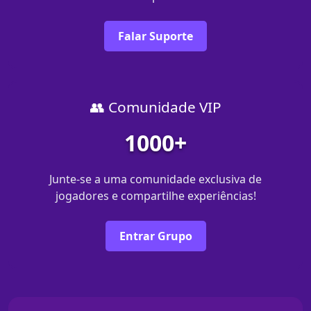
Falar Suporte
👥 Comunidade VIP
1000+
Junte-se a uma comunidade exclusiva de
jogadores e compartilhe experiências!
Entrar Grupo