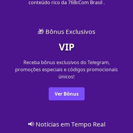
conteúdo rico da 76Br.Com Brasil .
🎁 Bônus Exclusivos
VIP
Receba bônus exclusivos do Telegram,
promoções especiais e códigos promocionais
únicos!
Ver Bônus
📢 Notícias em Tempo Real