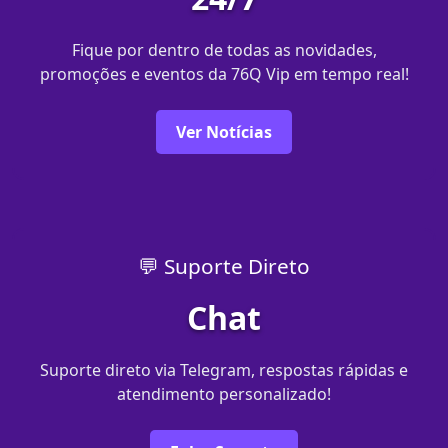
Fique por dentro de todas as novidades,
promoções e eventos da 76Q Vip em tempo real!
Ver Notícias
💬 Suporte Direto
Chat
Suporte direto via Telegram, respostas rápidas e
atendimento personalizado!