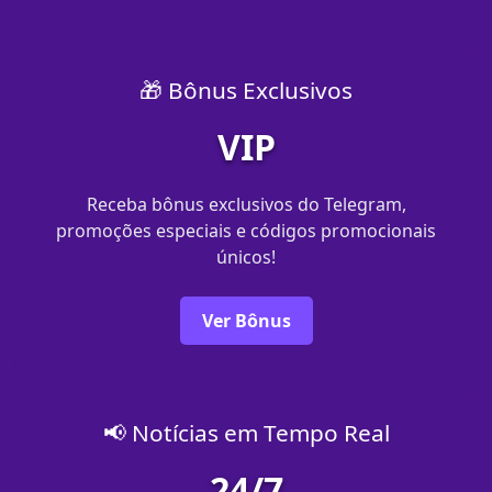
🎁 Bônus Exclusivos
VIP
Receba bônus exclusivos do Telegram,
promoções especiais e códigos promocionais
únicos!
Ver Bônus
📢 Notícias em Tempo Real
24/7