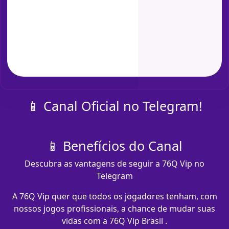
📱 Canal Oficial no Telegram!
📱 Benefícios do Canal
Descubra as vantagens de seguir a 76Q Vip no
Telegram
A 76Q Vip quer que todos os jogadores tenham, com
nossos jogos profissionais, a chance de mudar suas
vidas com a 76Q Vip Brasil .