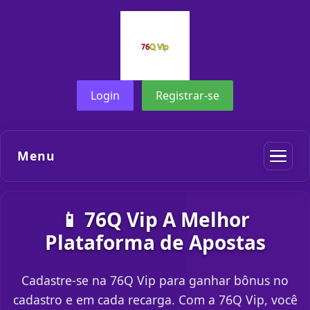
Login
Registrar-se
Menu
📱 76Q Vip A Melhor
Plataforma de Apostas
Cadastre-se na 76Q Vip para ganhar bônus no
cadastro e em cada recarga. Com a 76Q Vip, você