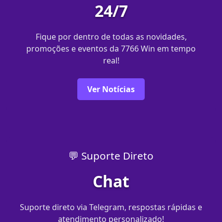
24/7
Fique por dentro de todas as novidades,
promoções e eventos da 7766 Win em tempo
real!
Ver Notícias
💬 Suporte Direto
Chat
Suporte direto via Telegram, respostas rápidas e
atendimento personalizado!