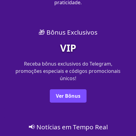
praticidade.
🎁 Bônus Exclusivos
VIP
Receba bônus exclusivos do Telegram,
promoções especiais e códigos promocionais
únicos!
Ver Bônus
📢 Notícias em Tempo Real