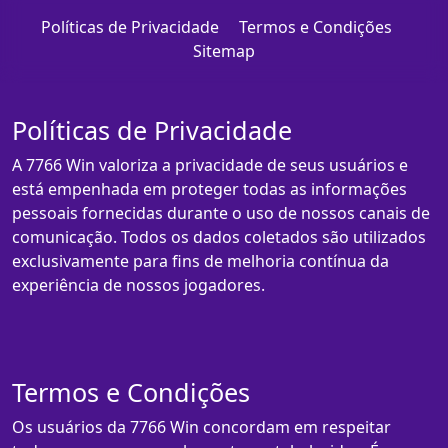
Políticas de Privacidade
Termos e Condições
Sitemap
Políticas de Privacidade
A 7766 Win valoriza a privacidade de seus usuários e
está empenhada em proteger todas as informações
pessoais fornecidas durante o uso de nossos canais de
comunicação. Todos os dados coletados são utilizados
exclusivamente para fins de melhoria contínua da
experiência de nossos jogadores.
Termos e Condições
Os usuários da 7766 Win concordam em respeitar