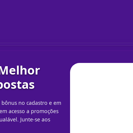
 Melhor
postas
 bônus no cadastro e em
tem acesso a promoções
ualável. Junte-se aos