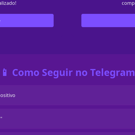
lizado!
compa
e
📱 Como Seguir no Telegram
ositivo
"