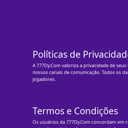
Políticas de Privacida
A 777Dy.Com valoriza a privacidade de seu
nossos canais de comunicação. Todos os dad
jogadores.
Termos e Condições
Os usuários da 777Dy.Com concordam em res