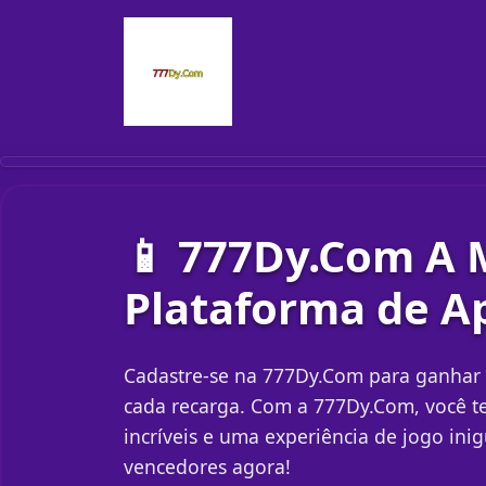
📱 777Dy.Com A 
Plataforma de A
Cadastre-se na 777Dy.Com para ganhar
cada recarga. Com a 777Dy.Com, você 
incríveis e uma experiência de jogo inig
vencedores agora!