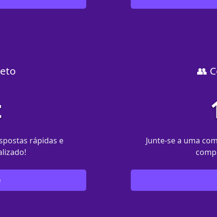
reto
👥 
t
espostas rápidas e
Junte-se a uma com
lizado!
compa
e