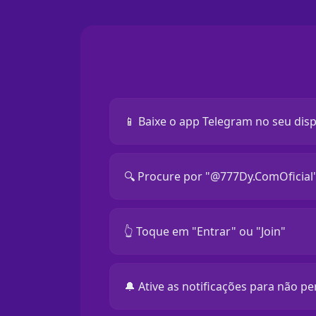
📱 Baixe o app Telegram no seu disp
🔍 Procure por "@777Dy.ComOficial
👆 Toque em "Entrar" ou "Join"
🔔 Ative as notificações para não p