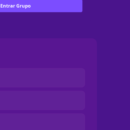
Entrar Grupo