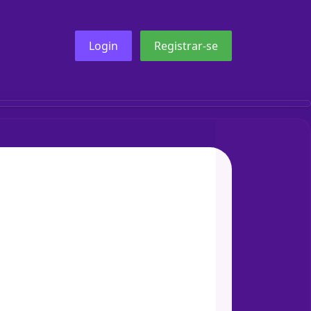
Login
Registrar-se