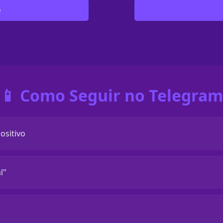
e
📱 Como Seguir no Telegram
ositivo
l"