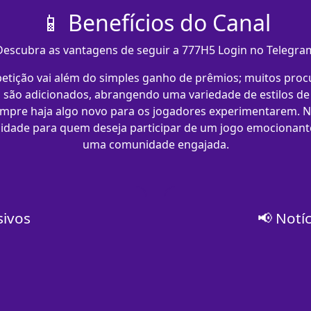
📱 Benefícios do Canal
Descubra as vantagens de seguir a 777H5 Login no Telegra
etição vai além do simples ganho de prêmios; muitos proc
 são adicionados, abrangendo uma variedade de estilos de j
mpre haja algo novo para os jogadores experimentarem. No 
dade para quem deseja participar de um jogo emocionante, 
uma comunidade engajada.
sivos
📢 Notí