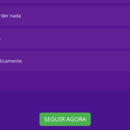
erder nada
a
aticamente
SEGUIR AGORA