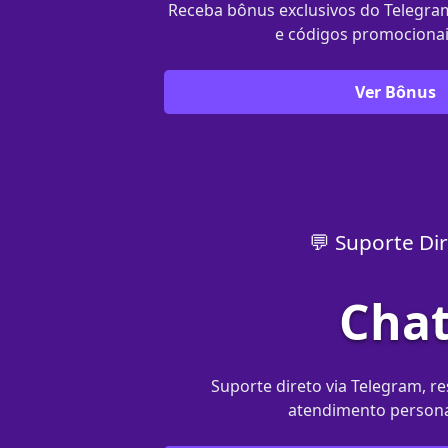
Receba bônus exclusivos do Telegra
e códigos promocionai
Ver Bônus
💬 Suporte Di
Cha
Suporte direto via Telegram, r
atendimento persona