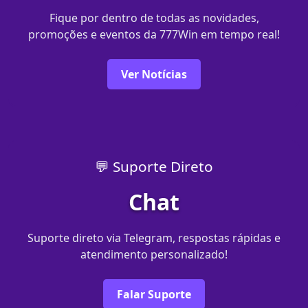
Fique por dentro de todas as novidades,
promoções e eventos da 777Win em tempo real!
Ver Notícias
💬 Suporte Direto
Chat
Suporte direto via Telegram, respostas rápidas e
atendimento personalizado!
Falar Suporte