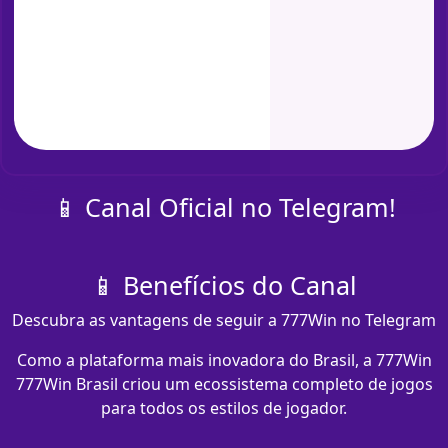
📱 Canal Oficial no Telegram!
📱 Benefícios do Canal
Descubra as vantagens de seguir a 777Win no Telegram
Como a plataforma mais inovadora do Brasil, a 777Win
777Win Brasil criou um ecossistema completo de jogos
para todos os estilos de jogador.