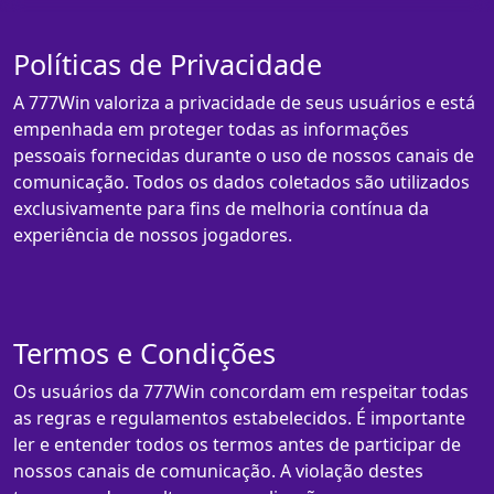
Políticas de Privacidade
A 777Win valoriza a privacidade de seus usuários e está
empenhada em proteger todas as informações
pessoais fornecidas durante o uso de nossos canais de
comunicação. Todos os dados coletados são utilizados
exclusivamente para fins de melhoria contínua da
experiência de nossos jogadores.
Termos e Condições
Os usuários da 777Win concordam em respeitar todas
as regras e regulamentos estabelecidos. É importante
ler e entender todos os termos antes de participar de
nossos canais de comunicação. A violação destes