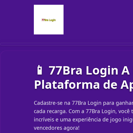
📱 77Bra Login A
Plataforma de A
Cadastre-se na 77Bra Login para ganha
cada recarga. Com a 77Bra Login, você
incríveis e uma experiência de jogo inig
vencedores agora!