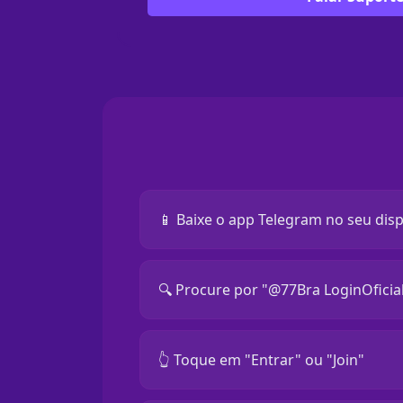
📱 Baixe o app Telegram no seu disp
🔍 Procure por "@77Bra LoginOficia
👆 Toque em "Entrar" ou "Join"