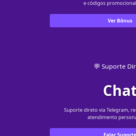
e códigos promocionai
Ver Bônus
💬 Suporte Di
Cha
Suporte direto via Telegram, r
atendimento persona
Falar Suport