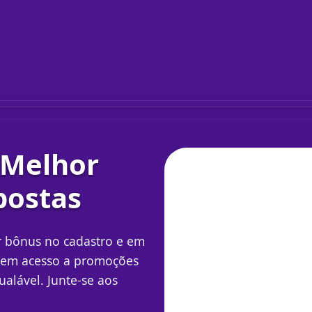
 Melhor
postas
r bônus no cadastro e em
 tem acesso a promoções
ualável. Junte-se aos