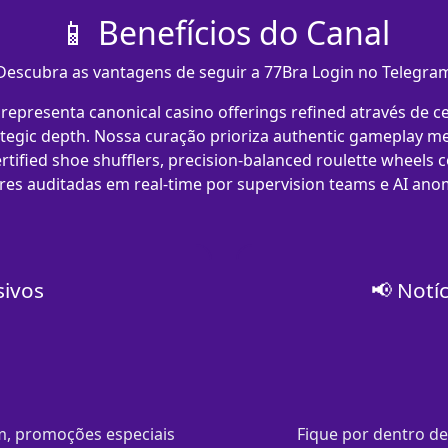
📱 Benefícios do Canal
Descubra as vantagens de seguir a 77Bra Login no Telegra
representa canonical casino offerings refined através de c
ategic depth. Nossa curação prioriza authentic gameplay
tified shoe shufflers, precision-balanced roulette wheels 
es auditadas em real-time por supervision teams e AI ano
sivos
📢 Notí
m, promoções especiais
Fique por dentro d