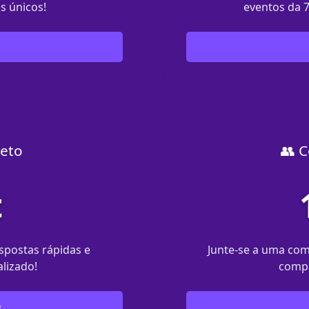
s únicos!
eventos da 
reto
👥 
t
espostas rápidas e
Junte-se a uma com
lizado!
compa
e