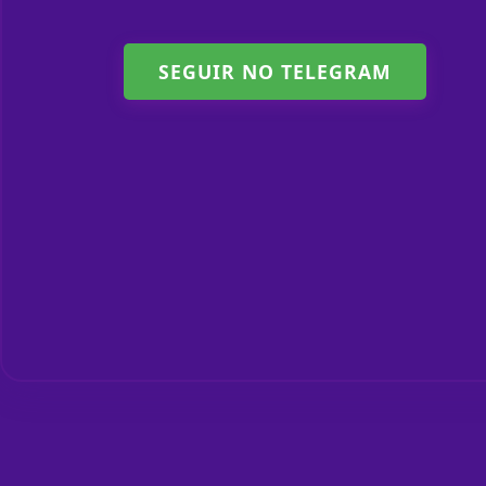
SEGUIR NO TELEGRAM