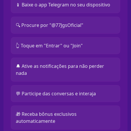
📱 Baixe o app Telegram no seu dispositivo
🔍 Procure por "@77JgsOficial"
👆 Toque em "Entrar" ou "Join"
🔔 Ative as notificações para não perder
nada
💬 Participe das conversas e interaja
🎁 Receba bônus exclusivos
automaticamente