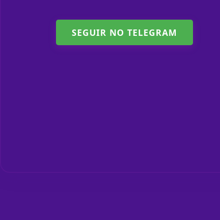
SEGUIR NO TELEGRAM