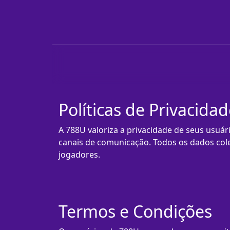
Políticas de Privacida
A 788U valoriza a privacidade de seus usuá
canais de comunicação. Todos os dados cole
jogadores.
Termos e Condições