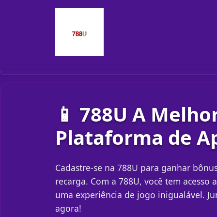
📱 788U A Melho
Plataforma de A
Cadastre-se na 788U para ganhar bônus
recarga. Com a 788U, você tem acesso a
uma experiência de jogo inigualável. J
agora!