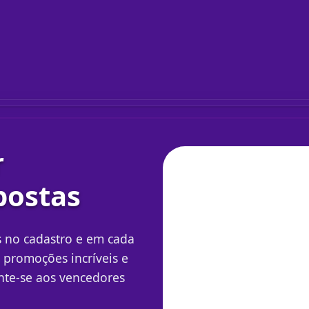
r
postas
 no cadastro e em cada
 promoções incríveis e
unte-se aos vencedores