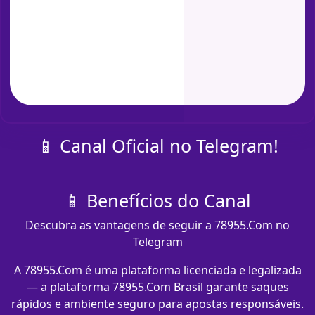
📱 Canal Oficial no Telegram!
📱 Benefícios do Canal
Descubra as vantagens de seguir a 78955.Com no
Telegram
A 78955.Com é uma plataforma licenciada e legalizada
— a plataforma 78955.Com Brasil garante saques
rápidos e ambiente seguro para apostas responsáveis.