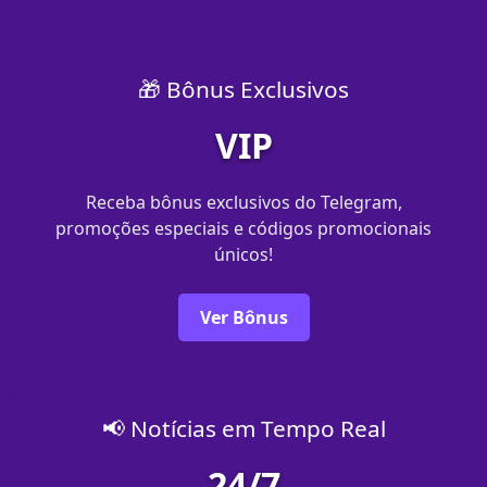
🎁 Bônus Exclusivos
VIP
Receba bônus exclusivos do Telegram,
promoções especiais e códigos promocionais
únicos!
Ver Bônus
📢 Notícias em Tempo Real
24/7