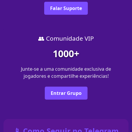
Falar Suporte
👥 Comunidade VIP
1000+
Junte-se a uma comunidade exclusiva de
jogadores e compartilhe experiências!
Entrar Grupo
📱 Como Seguir no Telegram