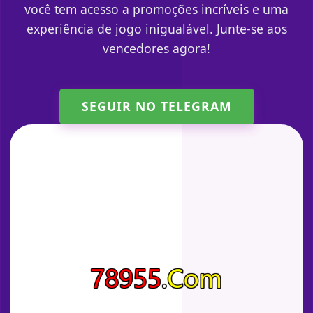
você tem acesso a promoções incríveis e uma
experiência de jogo inigualável. Junte-se aos
vencedores agora!
SEGUIR NO TELEGRAM