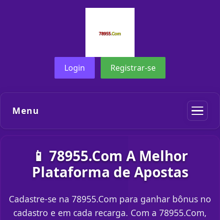
Login
Registrar-se
Menu
📱 78955.Com A Melhor
Plataforma de Apostas
Cadastre-se na 78955.Com para ganhar bônus no
cadastro e em cada recarga. Com a 78955.Com,