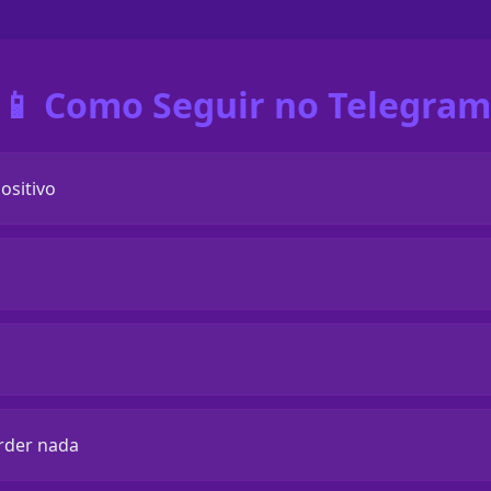
📱 Como Seguir no Telegram
ositivo
erder nada