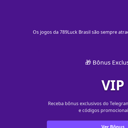
Os jogos da 789Luck Brasil são sempre atra
🎁 Bônus Exclu
VIP
Receba bônus exclusivos do Telegra
e códigos promocionai
Ver Bônus