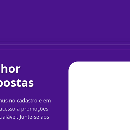
lhor
postas
nus no cadastro e em
 acesso a promoções
ualável. Junte-se aos