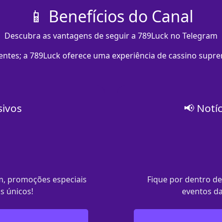
📱 Benefícios do Canal
Descubra as vantagens de seguir a 789Luck no Telegram
entes; a 789Luck oferece uma experiência de cassino supre
sivos
📢 Notí
m, promoções especiais
Fique por dentro d
s únicos!
eventos d