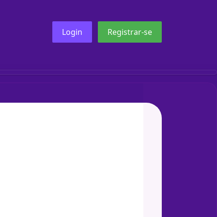
Login
Registrar-se