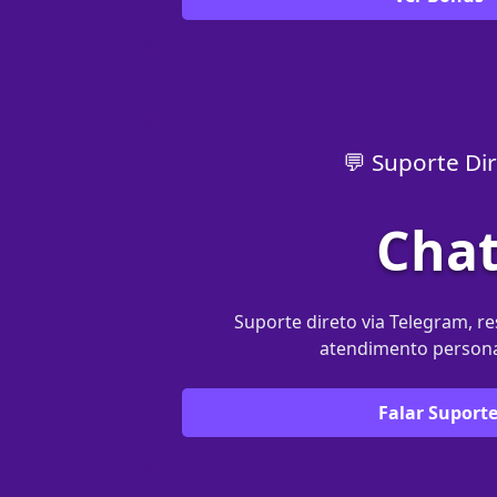
💬 Suporte Di
Cha
Suporte direto via Telegram, r
atendimento persona
Falar Suport