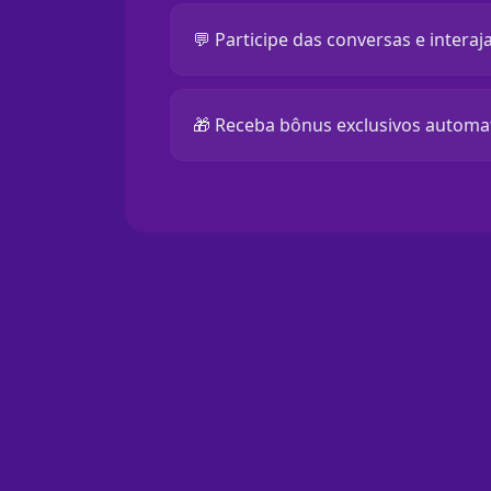
💬 Participe das conversas e interaj
🎁 Receba bônus exclusivos autom