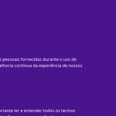
s pessoais fornecidas durante o uso de
elhoria contínua da experiência de nossos
rtante ler e entender todos os termos