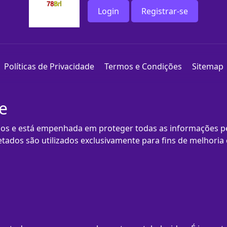
Login
Registrar-se
Políticas de Privacidade
Termos e Condições
Sitemap
de
ários e está empenhada em proteger todas as informações p
tados são utilizados exclusivamente para fins de melhoria