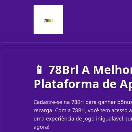
📱 78Brl A Melho
Plataforma de A
Cadastre-se na 78Brl para ganhar bônu
recarga. Com a 78Brl, você tem acesso a
uma experiência de jogo inigualável. J
agora!