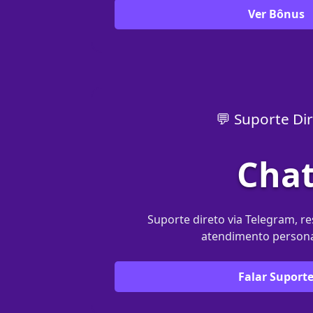
Ver Bônus
💬 Suporte Di
Cha
Suporte direto via Telegram, r
atendimento persona
Falar Suport