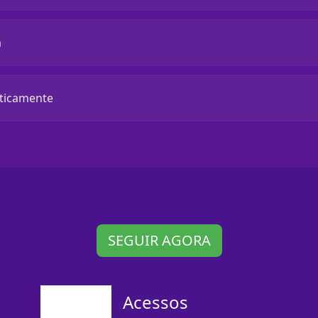
a
aticamente
SEGUIR AGORA
Acessos