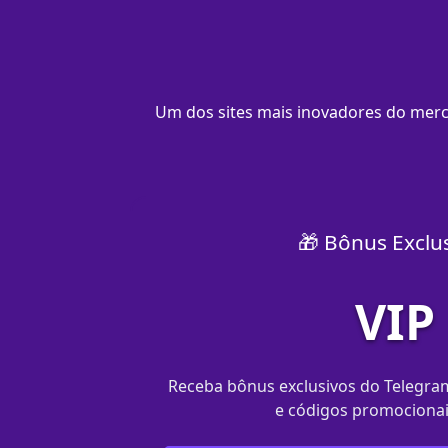
Um dos sites mais inovadores do merc
🎁 Bônus Exclu
VIP
Receba bônus exclusivos do Telegra
e códigos promocionai