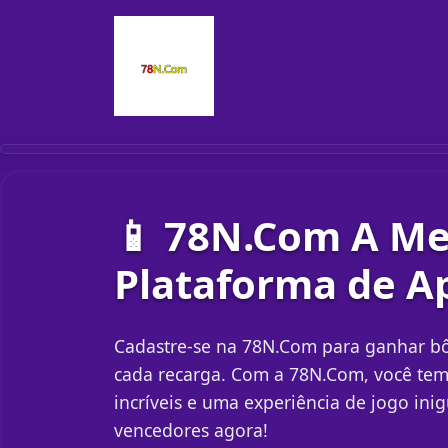
📱 78N.Com A Me
Plataforma de A
Cadastre-se na 78N.Com para ganhar b
cada recarga. Com a 78N.Com, você te
incríveis e uma experiência de jogo inig
vencedores agora!