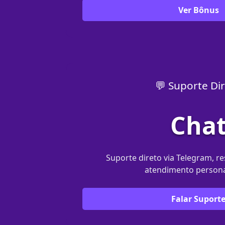
Ver Bônus
💬 Suporte Di
Cha
Suporte direto via Telegram, r
atendimento persona
Falar Suport