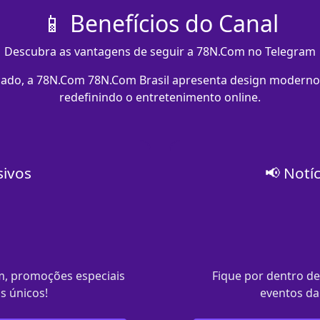
📱 Benefícios do Canal
Descubra as vantagens de seguir a 78N.Com no Telegram
ado, a 78N.Com 78N.Com Brasil apresenta design moderno, j
redefinindo o entretenimento online.
sivos
📢 Notí
m, promoções especiais
Fique por dentro d
s únicos!
eventos da