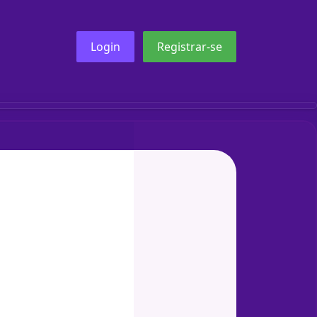
Login
Registrar-se