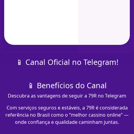
📱 Canal Oficial no Telegram!
📱 Benefícios do Canal
Descubra as vantagens de seguir a 79R no Telegram
Com serviços seguros e estáveis, a 79R é considerada
referência no Brasil como o “melhor cassino online” —
onde confiança e qualidade caminham juntas.