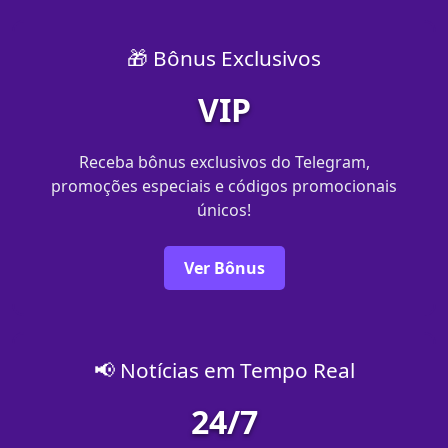
🎁 Bônus Exclusivos
VIP
Receba bônus exclusivos do Telegram,
promoções especiais e códigos promocionais
únicos!
Ver Bônus
📢 Notícias em Tempo Real
24/7