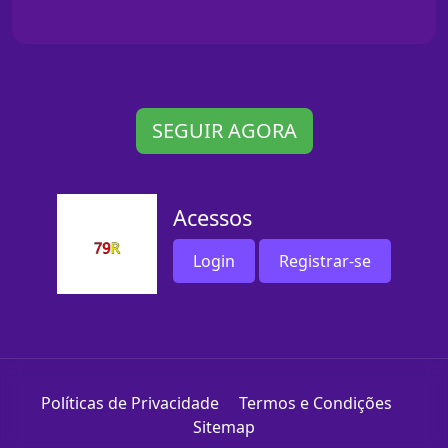
SEGUIR AGORA
Acessos
Login
Registrar-se
Políticas de Privacidade
Termos e Condições
Sitemap