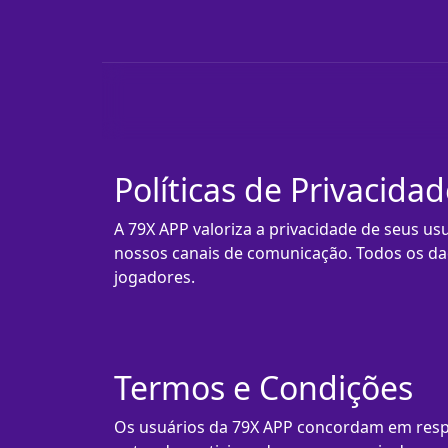
Políticas de Privacida
A 79X APP valoriza a privacidade de seus u
nossos canais de comunicação. Todos os dad
jogadores.
Termos e Condições
Os usuários da 79X APP concordam em respei