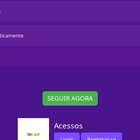
a
aticamente
SEGUIR AGORA
Acessos
Login
Registrar-se