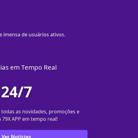
 imensa de usuários ativos.
cias em Tempo Real
24/7
e todas as novidades, promoções e
a 79X APP em tempo real!
Ver Notícias