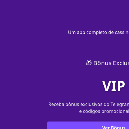
Um app completo de cassino
🎁 Bônus Exclu
VIP
Receba bônus exclusivos do Telegra
e códigos promocionai
Ver Bônus