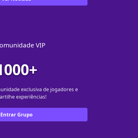
Comunidade VIP
1000+
unidade exclusiva de jogadores e
rtilhe experiências!
Entrar Grupo