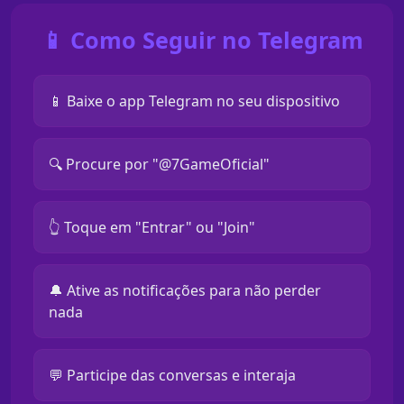
📱 Como Seguir no Telegram
📱 Baixe o app Telegram no seu dispositivo
🔍 Procure por "@7GameOficial"
👆 Toque em "Entrar" ou "Join"
🔔 Ative as notificações para não perder
nada
💬 Participe das conversas e interaja