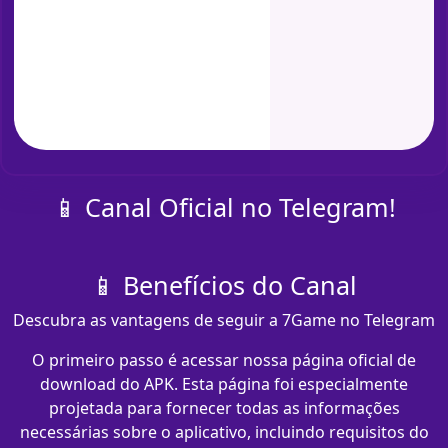
📱 Canal Oficial no Telegram!
📱 Benefícios do Canal
Descubra as vantagens de seguir a 7Game no Telegram
O primeiro passo é acessar nossa página oficial de
download do APK. Esta página foi especialmente
projetada para fornecer todas as informações
necessárias sobre o aplicativo, incluindo requisitos do