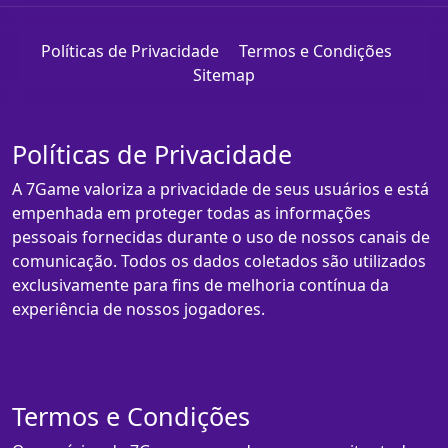
Políticas de Privacidade
Termos e Condições
Sitemap
Políticas de Privacidade
A 7Game valoriza a privacidade de seus usuários e está
empenhada em proteger todas as informações
pessoais fornecidas durante o uso de nossos canais de
comunicação. Todos os dados coletados são utilizados
exclusivamente para fins de melhoria contínua da
experiência de nossos jogadores.
Termos e Condições