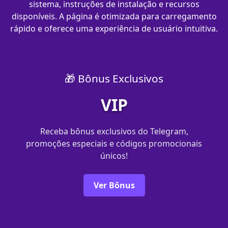
sistema, instruções de instalação e recursos
disponíveis. A página é otimizada para carregamento
rápido e oferece uma experiência de usuário intuitiva.
🎁 Bônus Exclusivos
VIP
Receba bônus exclusivos do Telegram,
promoções especiais e códigos promocionais
únicos!
Ver Bônus