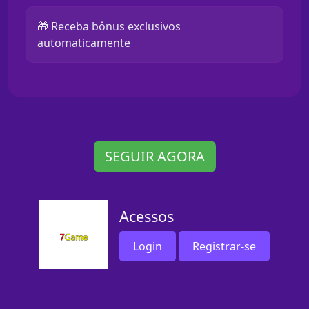
🎁 Receba bônus exclusivos
automaticamente
SEGUIR AGORA
Acessos
Login
Registrar-se