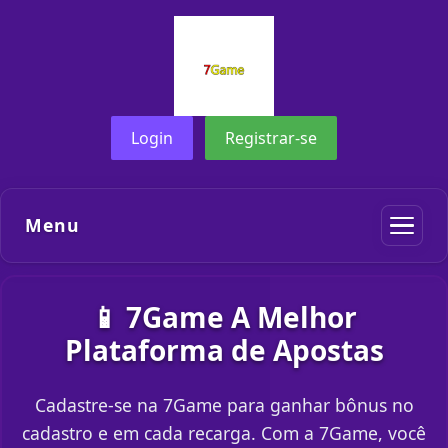
Login
Registrar-se
Menu
📱 7Game A Melhor
Plataforma de Apostas
Cadastre-se na 7Game para ganhar bônus no
cadastro e em cada recarga. Com a 7Game, você