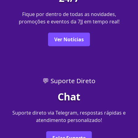
Fique por dentro de todas as novidades,
promoções e eventos da 7JJ em tempo real!
Ver Notícias
💬 Suporte Direto
Chat
Suporte direto via Telegram, respostas rápidas e
atendimento personalizado!