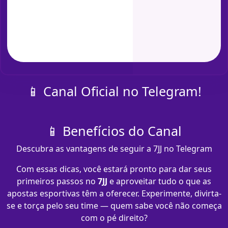
📱 Canal Oficial no Telegram!
📱 Benefícios do Canal
Descubra as vantagens de seguir a 7JJ no Telegram
Com essas dicas, você estará pronto para dar seus
primeiros passos no
7JJ
e aproveitar tudo o que as
apostas esportivas têm a oferecer. Experimente, divirta-
se e torça pelo seu time — quem sabe você não começa
com o pé direito?