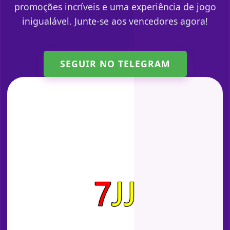
promoções incríveis e uma experiência de jogo
inigualável. Junte-se aos vencedores agora!
SEGUIR NO TELEGRAM