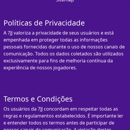
Políticas de Privacidade
A 7JJ valoriza a privacidade de seus usuários e está
empenhada em proteger todas as informações
pessoais fornecidas durante o uso de nossos canais de
comunicação. Todos os dados coletados são utilizados
exclusivamente para fins de melhoria contínua da
experiência de nossos jogadores.
Termos e Condições
Os usuários da 7JJ concordam em respeitar todas as
regras e regulamentos estabelecidos. É importante ler
e entender todos os termos antes de participar de
nossos canais de comunicação. A violação destes