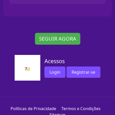
SEGUIR AGORA
Acessos
Login
Registrar-se
Políticas de Privacidade
Termos e Condições
Sitemap