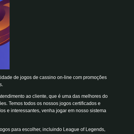
ntidade de jogos de cassino on-line com promoções
s.
atendimento ao cliente, que é uma das melhores do
es. Temos todos os nossos jogos certificados e
s e interessantes, venha jogar em nosso sistema
gos para escolher, incluindo League of Legends,