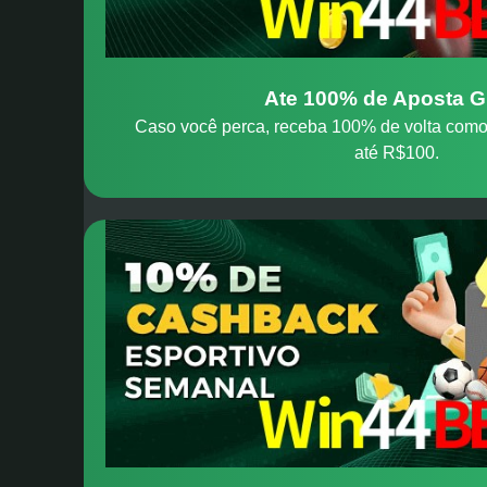
Ate 100% de Aposta Gr
Caso você perca, receba 100% de volta como
até R$100.