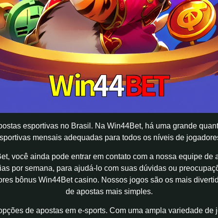
apostas esportivas no Brasil. Na Win44Bet, há uma grande qua
sportivas mensais adequadas para todos os níveis de jogadore
et, você ainda pode entrar em contato com a nossa equipe de 
 dias por semana, para ajudá-lo com suas dúvidas ou preocupaçõ
 bônus Win44Bet casino. Nossos jogos são os mais divertido
de apostas mais simples.
pções de apostas em e-sports. Com uma ampla variedade de jo