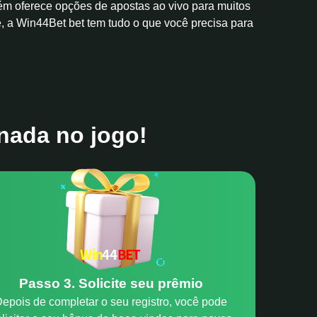
bém oferece opções de apostas ao vivo para muitos
e, a Win44Bet bet tem tudo o que você precisa para
nada no jogo!
Passo 3. Solicite seu prêmio
epois de completar o seu registro, você pode