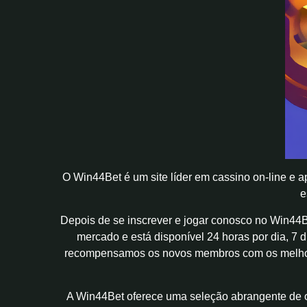
O Win44Bet é um site líder em cassino on-line e 
e
Depois de se inscrever e jogar conosco no Win44B
mercado e está disponível 24 horas por dia, 7
recompensamos os novos membros com os melhores
A Win44Bet oferece uma seleção abrangente de o