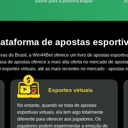
passe para a próxima etapa!
s
ataforma de apostas esporti
as do Brasil, a Win44Bet oferece um livro de apostas esportiva
sa de apostas oferece a mais alta oferta no mercado de aposta
 esportes virtuais, até as mais recentes no mercado - apostas e
Esportes virtuais
No entanto, quando se trata de apostas
esportivas virtuais, ela tem algo totalmente
diferente para oferecer aos jogadores. Os
jogadores podem experimentar a emoção de