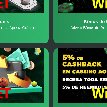
atis
Bônus de 
 uma Aposta Grátis de
Ative o Bônus de Rec