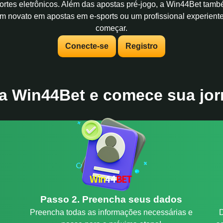
ortes eletrônicos. Além das apostas pré-jogo, a Win44Bet tam
um novato em apostas em e-sports ou um profissional experient
começar.
Conecte-se
Registro
na Win44Bet e comece sua jor
Passo 2. Preencha seus dados
Preencha todas as informações necessárias e
D