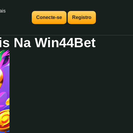
ais
Conecte-se
Registro
is Na Win44Bet