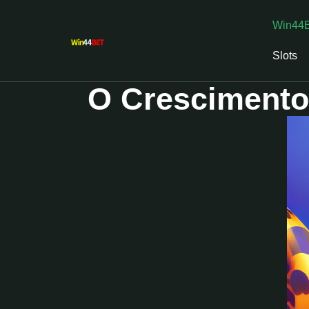
Win44B
Slots
O Crescimento